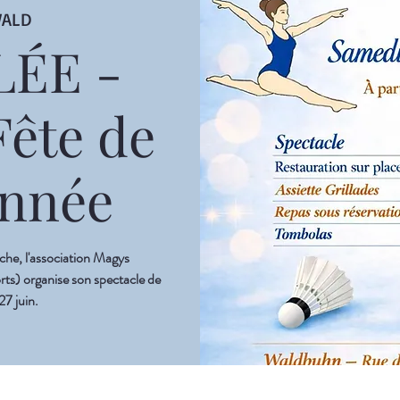
WALD
ÉE -
Fête de
année
oche, l'association Magys
ts) organise son spectacle de
27 juin.