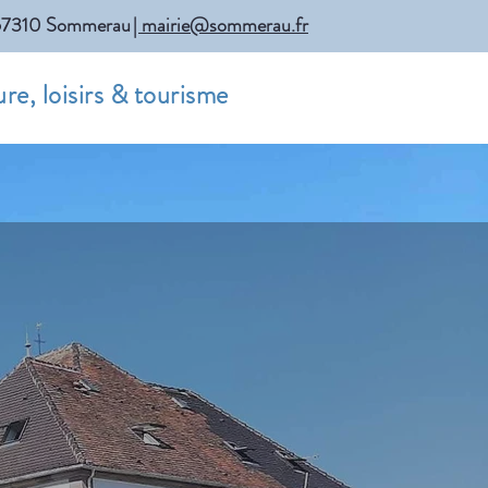
r, 67310 Sommerau
| mairie@sommerau.fr
re, loisirs & tourisme