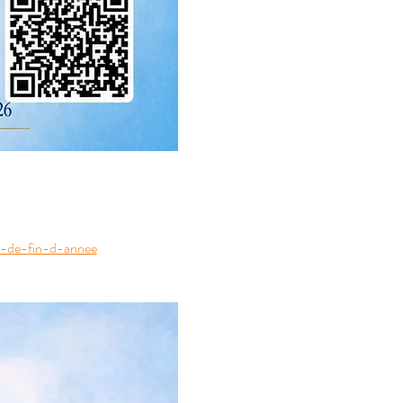
e-de-fin-d-annee