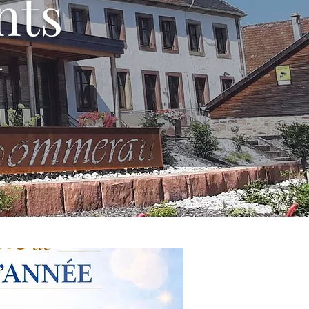
nts
T