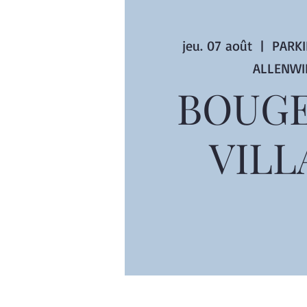
jeu. 07 août
  |  
PARKI
ALLENWI
BOUGE
VILL