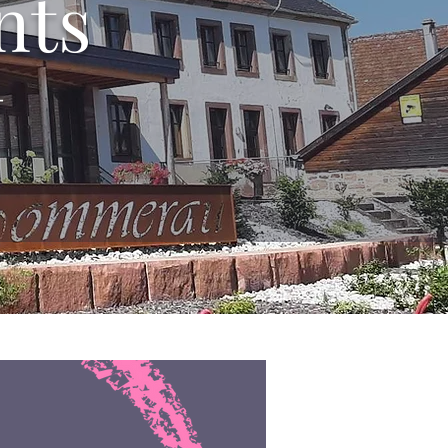
nts
T