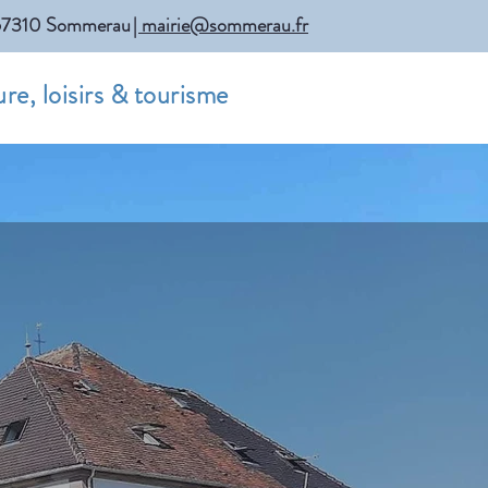
r, 67310 Sommerau
| mairie@sommerau.fr
re, loisirs & tourisme